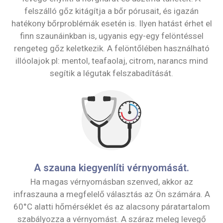
felszálló gőz kitágítja a bőr pórusait, és igazán
hatékony bőrproblémák esetén is. Ilyen hatást érhet el
finn szaunáinkban is, ugyanis egy-egy felöntéssel
rengeteg gőz keletkezik. A felöntőlében használható
illóolajok pl: mentol, teafaolaj, citrom, narancs mind
segítik a légutak felszabadítását.
A szauna kiegyenlíti vérnyomását.
Ha magas vérnyomásban szenved, akkor az
infraszauna a megfelelő választás az Ön számára. A
60°C alatti hőmérséklet és az alacsony páratartalom
szabályozza a vérnyomást. A száraz meleg levegő