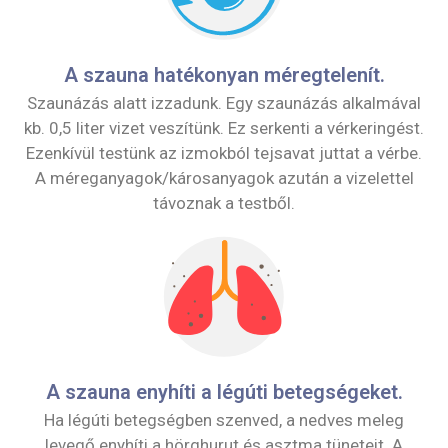
A szauna hatékonyan méregtelenít.
Szaunázás alatt izzadunk. Egy szaunázás alkalmával
kb. 0,5 liter vizet veszítünk. Ez serkenti a vérkeringést.
Ezenkívül testünk az izmokból tejsavat juttat a vérbe.
A méreganyagok/károsanyagok azután a vizelettel
távoznak a testből.
A szauna enyhíti a légúti betegségeket.
Ha légúti betegségben szenved, a nedves meleg
levegő enyhíti a hörghurut és asztma tüneteit. A