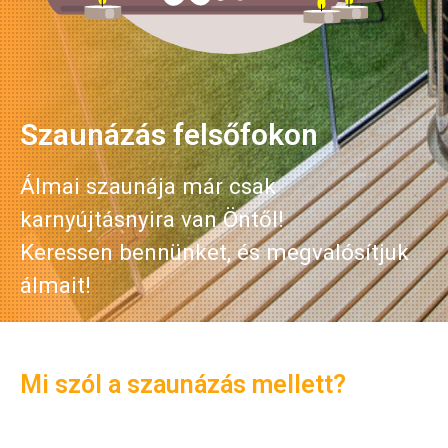
Szaunázás felsőfokon
Álmai szaunája már csak
karnyújtásnyira van Öntől!
Keressen bennünket, és megvalósítjuk
álmait!
Mi szól a szaunázás mellett?